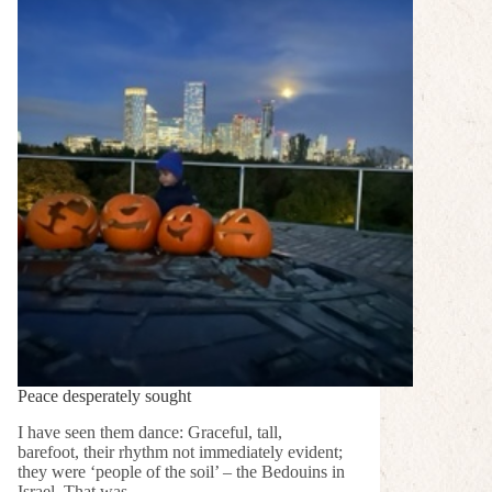
Peace desperately sought
I have seen them dance: Graceful, tall,
barefoot, their rhythm not immediately evident;
they were ‘people of the soil’ – the Bedouins in
Israel. That was…