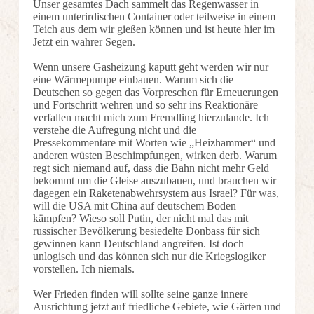
Unser gesamtes Dach sammelt das Regenwasser in
einem unterirdischen Container oder teilweise in einem
Teich aus dem wir gießen können und ist heute hier im
Jetzt ein wahrer Segen.
Wenn unsere Gasheizung kaputt geht werden wir nur
eine Wärmepumpe einbauen. Warum sich die
Deutschen so gegen das Vorpreschen für Erneuerungen
und Fortschritt wehren und so sehr ins Reaktionäre
verfallen macht mich zum Fremdling hierzulande. Ich
verstehe die Aufregung nicht und die
Pressekommentare mit Worten wie „Heizhammer“ und
anderen wüsten Beschimpfungen, wirken derb. Warum
regt sich niemand auf, dass die Bahn nicht mehr Geld
bekommt um die Gleise auszubauen, und brauchen wir
dagegen ein Raketenabwehrsystem aus Israel? Für was,
will die USA mit China auf deutschem Boden
kämpfen? Wieso soll Putin, der nicht mal das mit
russischer Bevölkerung besiedelte Donbass für sich
gewinnen kann Deutschland angreifen. Ist doch
unlogisch und das können sich nur die Kriegslogiker
vorstellen. Ich niemals.
Wer Frieden finden will sollte seine ganze innere
Ausrichtung jetzt auf friedliche Gebiete, wie Gärten und