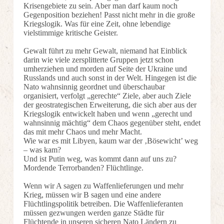
Krisengebiete zu sein. Aber man darf kaum noch
Gegenposition beziehen! Passt nicht mehr in die große
Kriegslogik. Was für eine Zeit, ohne lebendige
vielstimmige kritische Geister.
Gewalt führt zu mehr Gewalt, niemand hat Einblick
darin wie viele zersplitterte Gruppen jetzt schon
umherziehen und morden auf Seite der Ukraine und
Russlands und auch sonst in der Welt. Hingegen ist die
Nato wahnsinnig geordnet und überschaubar
organisiert, verfolgt „gerechte“ Ziele, aber auch Ziele
der geostrategischen Erweiterung, die sich aber aus der
Kriegslogik entwickelt haben und wenn „gerecht und
wahnsinnig mächtig“ dem Chaos gegenüber steht, endet
das mit mehr Chaos und mehr Macht.
Wie war es mit Libyen, kaum war der ‚Bösewicht’ weg
– was kam?
Und ist Putin weg, was kommt dann auf uns zu?
Mordende Terrorbanden? Flüchtlinge.
Wenn wir A sagen zu Waffenlieferungen und mehr
Krieg, müssen wir B sagen und eine andere
Flüchtlingspolitik betreiben. Die Waffenlieferanten
müssen gezwungen werden ganze Städte für
Flüchtende in unseren sicheren Nato Ländern zu