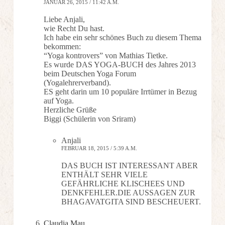
JANUAR 26, 2015 / 11:42 A.M.
Liebe Anjali,
wie Recht Du hast.
Ich habe ein sehr schönes Buch zu diesem Thema
bekommen:
“Yoga kontrovers” von Mathias Tietke.
Es wurde DAS YOGA-BUCH des Jahres 2013
beim Deutschen Yoga Forum
(Yogalehrerverband).
ES geht darin um 10 populäre Irrtümer in Bezug
auf Yoga.
Herzliche Grüße
Biggi (Schülerin von Sriram)
Anjali
FEBRUAR 18, 2015 / 5:39 A.M.
DAS BUCH IST INTERESSANT ABER
ENTHÄLT SEHR VIELE
GEFÄHRLICHE KLISCHEES UND
DENKFEHLER.DIE AUSSAGEN ZUR
BHAGAVATGITA SIND BESCHEUERT.
Claudia Mau