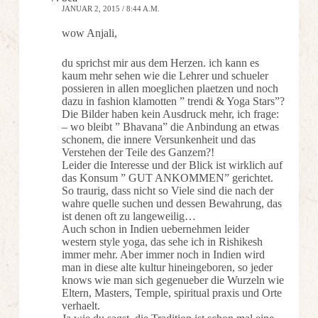
JANUAR 2, 2015 / 8:44 A.M.
wow Anjali,
du sprichst mir aus dem Herzen. ich kann es
kaum mehr sehen wie die Lehrer und schueler
possieren in allen moeglichen plaetzen und noch
dazu in fashion klamotten ” trendi & Yoga Stars”?
Die Bilder haben kein Ausdruck mehr, ich frage:
– wo bleibt ” Bhavana” die Anbindung an etwas
schonem, die innere Versunkenheit und das
Verstehen der Teile des Ganzem?!
Leider die Interesse und der Blick ist wirklich auf
das Konsum ” GUT ANKOMMEN” gerichtet.
So traurig, dass nicht so Viele sind die nach der
wahre quelle suchen und dessen Bewahrung, das
ist denen oft zu langeweilig…
Auch schon in Indien uebernehmen leider
western style yoga, das sehe ich in Rishikesh
immer mehr. Aber immer noch in Indien wird
man in diese alte kultur hineingeboren, so jeder
knows wie man sich gegenueber die Wurzeln wie
Eltern, Masters, Temple, spiritual praxis und Orte
verhaelt.