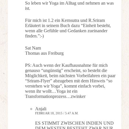
So leben wir Yoga im Alltag und nehmen an was
ist.
Für mich ist 1.2 ein Kernsutra und R.Sriram
Erläutert in seinem Buch dazu “Einheit besteht,
wenn alle Gefühle und Gedanken zueinander
finden.”:-)
Sat Nam
Thomas aus Freiburg
PS: Auch wenn der Kaufhausnahme für mich
genauso “ungünstig” erscheint, so besteht die
Möglichkeit, beim nächsten Vorbeifahren ein paar
“Sriram-Flyer” abzugeben mit dem Hinweis “so
verstehen wir Yoga”, kommt einfach vorbei,
wenn ihr wollt…Yoga ist ein
Transformationprozess…zwinker
Anjali
FEBRUAR 18, 2015 / 5:47 A.M.
ES STIMMT ZWISCHEN INDIEN UND
DEM WESTEN BESTEHT ZWAR NUR