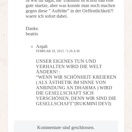
Ja wie du sagst, die Tradition ist schon mal eine
gute stuetze, aber was konnte man noch machen
gegen diese ” Auftritte” in der Oeffentlichkeit?!
waere ich sofort dabei.
Danke.
beatrix
Anjali
FEBRUAR 18, 2015 / 5:26 A.M.
UNSER EIGENES TUN UND
VERHALTEN WIRD DIE WELT
ÄNDERN! :
“WENN WIR SCHÖNHEIT KREIEREN
( ALS ÄSTHETIK IM SINNE VON
ANBINDUNG AN DHARMA ) WIRD
DIE GESELLSCHAFT SICH
VERSCHÖNEN, DENN WIR SIND DIE
GESELLSCHAFT”(RUKMINI DEVI)
Kommentare sind geschlossen.