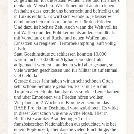
zu gewähren, für die letzten wilden Tiere und für anders
denkende Menschen. Wir können nicht an dem leben
festhalten dass gerade uns beherrscht und befriedigt und
in Luxus einlullt. Es wird sich wandeln. je besser wir
damit umgehen um so mehr tun wir für den Frieden.
Und dazu ist höchste Zeit. Auch wenn die Welt voll ist
mit Waffen und den Politiker nichts anders einfällt als
mit Vergeltung und Rache und neuen Waffen und
Einsätzen zu reagieren. Terrorbekämpfung läuft völlig
falsch.
Statt Goethinstitute zu schliessen könnten 10.000
warum nicht 100.000 in Afghanistan oder Irak
aufgemacht werden…an denen wird aber gespart, so
viele wurden geschlossen und für Militär ist auf einmal
viel Geld da.
Gerade dieses Jahr haben wir an sehr schönen Orten
sehr schöne Seminare gehalten. Es ist nur ein mini-
Tropfen aber ich bin dankbar dass so viele Leute kamen
und über Emotionen wie Frieden hören wollten.
Wir planen in 2 Wochen in Kombe zu sein um das
BASE Projekt im Dschungel voranzubringen. Es wirkt
in dieser Zeit schon wie eine Arche Noah. Hier in
Berlin ist zwar das Brandenbuger Tor in
französiscschen Nationalfarben ausgeleuchtet, wie bei
einem Popkonzert, aber das die vielen Flüchtlinge, die