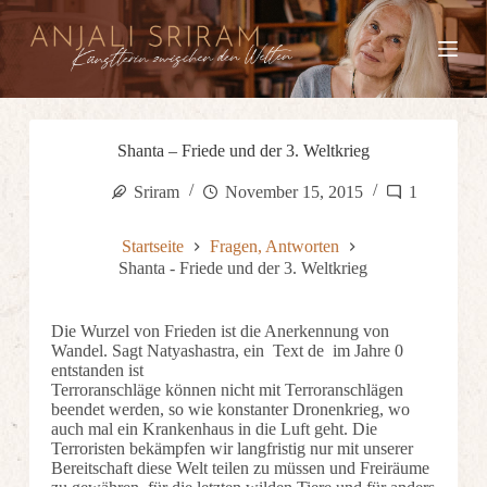
Z
u
m
I
n
h
a
Shanta – Friede und der 3. Weltkrieg
l
t
Sriram
November 15, 2015
1
s
p
r
Startseite
Fragen, Antworten
i
Shanta - Friede und der 3. Weltkrieg
n
g
e
Die Wurzel von Frieden ist die Anerkennung von
n
Wandel. Sagt Natyashastra, ein Text de im Jahre 0
entstanden ist
Terroranschläge können nicht mit Terroranschlägen
beendet werden, so wie konstanter Dronenkrieg, wo
auch mal ein Krankenhaus in die Luft geht. Die
Terroristen bekämpfen wir langfristig nur mit unserer
Bereitschaft diese Welt teilen zu müssen und Freiräume