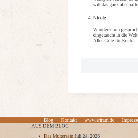
will das ganz abschaffe
Nicole
Wunderschön gesproche
eingetaucht in die Welt
Alles Gute für Euch.
Blog
Kontakt
www.sriram.de
Impres
AUS DEM BLOG
Das Muttersein
Juli 24, 2026