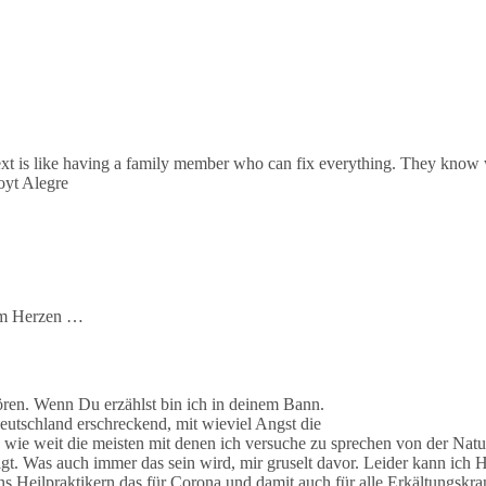
t is like having a family member who can fix everything. They know
oyt Alegre
dem Herzen …
hören. Wenn Du erzählst bin ich in deinem Bann.
 Deutschland erschreckend, mit wieviel Angst die
 wie weit die meisten mit denen ich versuche zu sprechen von der Natur
gt. Was auch immer das sein wird, mir gruselt davor. Leider kann ic
 Heilpraktikern das für Corona und damit auch für alle Erkältungskran