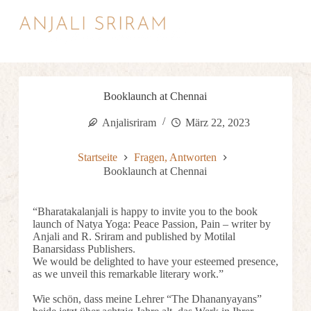
Z
u
m
I
n
h
a
Booklaunch at Chennai
l
t
Anjalisriram
März 22, 2023
s
p
r
Startseite
Fragen, Antworten
i
Booklaunch at Chennai
n
g
e
“Bharatakalanjali is happy to invite you to the book
n
launch of Natya Yoga: Peace Passion, Pain – writer by
Anjali and R. Sriram and published by Motilal
Banarsidass Publishers.
We would be delighted to have your esteemed presence,
as we unveil this remarkable literary work.”
Wie schön, dass meine Lehrer “The Dhananyayans”