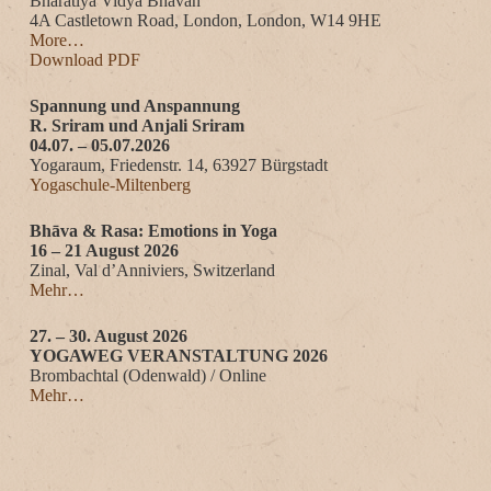
Bharatiya Vidya Bhavan
4A Castletown Road, London, London, W14 9HE
More…
Download PDF
Spannung und Anspannung
R. Sriram und Anjali Sriram
04.07. – 05.07.2026
Yogaraum, Friedenstr. 14, 63927 Bürgstadt
Yogaschule-Miltenberg
Bhāva & Rasa: Emotions in Yoga
16 – 21 August 2026
Zinal, Val d’Anniviers, Switzerland
Mehr…
27. – 30. August 2026
YOGAWEG VERANSTALTUNG 2026
Brombachtal (Odenwald) / Online
Mehr…