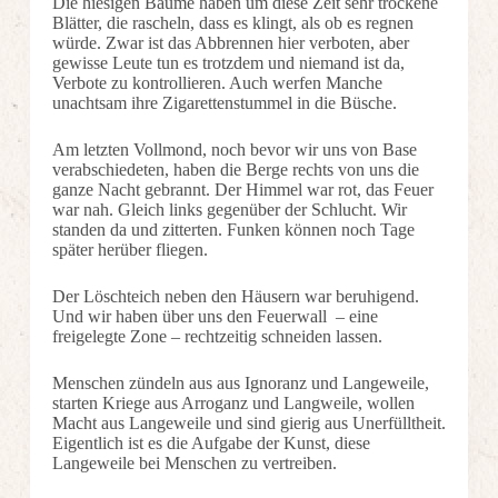
Die hiesigen Bäume haben um diese Zeit sehr trockene
Blätter, die rascheln, dass es klingt, als ob es regnen
würde. Zwar ist das Abbrennen hier verboten, aber
gewisse Leute tun es trotzdem und niemand ist da,
Verbote zu kontrollieren. Auch werfen Manche
unachtsam ihre Zigarettenstummel in die Büsche.
Am letzten Vollmond, noch bevor wir uns von Base
verabschiedeten, haben die Berge rechts von uns die
ganze Nacht gebrannt. Der Himmel war rot, das Feuer
war nah. Gleich links gegenüber der Schlucht. Wir
standen da und zitterten. Funken können noch Tage
später herüber fliegen.
Der Löschteich neben den Häusern war beruhigend.
Und wir haben über uns den Feuerwall – eine
freigelegte Zone – rechtzeitig schneiden lassen.
Menschen zündeln aus aus Ignoranz und Langeweile,
starten Kriege aus Arroganz und Langweile, wollen
Macht aus Langeweile und sind gierig aus Unerfülltheit.
Eigentlich ist es die Aufgabe der Kunst, diese
Langeweile bei Menschen zu vertreiben.