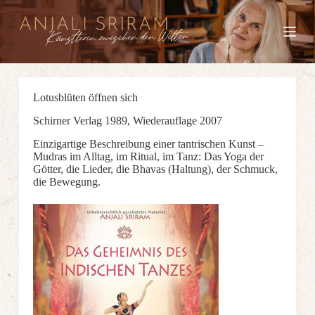
Z
u
m
I
n
h
a
Lotusblüten öffnen sich
l
t
Schirner Verlag 1989, Wiederauflage 2007
s
p
Einzigartige Beschreibung einer tantrischen Kunst –
r
Mudras im Alltag, im Ritual, im Tanz: Das Yoga der
i
Götter, die Lieder, die Bhavas (Haltung), der Schmuck,
n
die Bewegung.
g
e
n